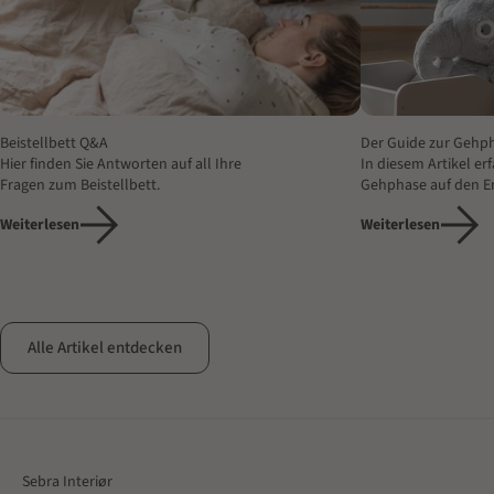
Beistellbett Q&A
Der Guide zur Gehp
Hier finden Sie Antworten auf all Ihre
In diesem Artikel erf
Fragen zum Beistellbett.
Gehphase auf den E
Krabbelphase aufbau
Weiterlesen
Weiterlesen
Baby mit Aktivitäte
unterstützen können
Bewegung machen un
Alle Artikel entdecken
Sebra Interiør