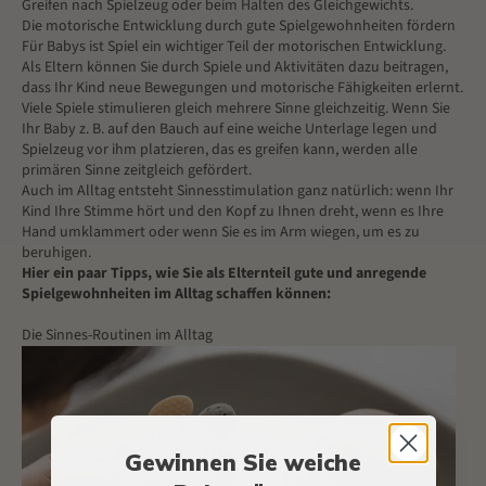
Greifen nach Spielzeug oder beim Halten des Gleichgewichts.
Die motorische Entwicklung durch gute Spielgewohnheiten fördern
Für Babys ist Spiel ein wichtiger Teil der motorischen Entwicklung.
Als Eltern können Sie durch Spiele und Aktivitäten dazu beitragen,
dass Ihr Kind neue Bewegungen und motorische Fähigkeiten erlernt.
Viele Spiele stimulieren gleich mehrere Sinne gleichzeitig. Wenn Sie
Ihr Baby z. B. auf den Bauch auf eine weiche Unterlage legen und
Spielzeug vor ihm platzieren, das es greifen kann, werden alle
primären Sinne zeitgleich gefördert.
Auch im Alltag entsteht Sinnesstimulation ganz natürlich: wenn Ihr
Kind Ihre Stimme hört und den Kopf zu Ihnen dreht, wenn es Ihre
Hand umklammert oder wenn Sie es im Arm wiegen, um es zu
beruhigen.
Hier ein paar Tipps, wie Sie als Elternteil gute und anregende
Spielgewohnheiten im Alltag schaffen können:
Die Sinnes-Routinen im Alltag
Gewinnen Sie weiche