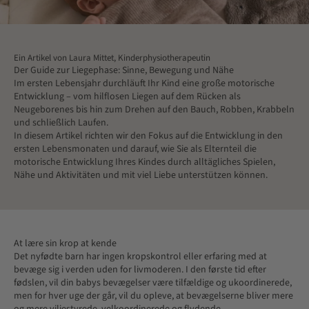
Ein Artikel von Laura Mittet, Kinderphysiotherapeutin
Der Guide zur Liegephase: Sinne, Bewegung und Nähe
Im ersten Lebensjahr durchläuft Ihr Kind eine große motorische
Entwicklung – vom hilflosen Liegen auf dem Rücken als
Neugeborenes bis hin zum Drehen auf den Bauch, Robben, Krabbeln
und schließlich Laufen.
In diesem Artikel richten wir den Fokus auf die Entwicklung in den
ersten Lebensmonaten und darauf, wie Sie als Elternteil die
motorische Entwicklung Ihres Kindes durch alltägliches Spielen,
Nähe und Aktivitäten und mit viel Liebe unterstützen können.
At lære sin krop at kende
Det nyfødte barn har ingen kropskontrol eller erfaring med at
bevæge sig i verden uden for livmoderen. I den første tid efter
fødslen, vil din babys bevægelser være tilfældige og ukoordinerede,
men for hver uge der går, vil du opleve, at bevægelserne bliver mere
og mere viljestyrede, velkoordinerede og flydende.