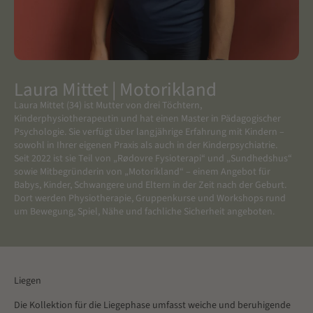
Laura Mittet | Motorikland
Laura Mittet (34) ist Mutter von drei Töchtern,
Kinderphysiotherapeutin und hat einen Master in Pädagogischer
Psychologie. Sie verfügt über langjährige Erfahrung mit Kindern –
sowohl in Ihrer eigenen Praxis als auch in der Kinderpsychiatrie.
Seit 2022 ist sie Teil von „Rødovre Fysioterapi“ und „Sundhedshus“
sowie Mitbegründerin von „Motorikland“ – einem Angebot für
Babys, Kinder, Schwangere und Eltern in der Zeit nach der Geburt.
Dort werden Physiotherapie, Gruppenkurse und Workshops rund
um Bewegung, Spiel, Nähe und fachliche Sicherheit angeboten.
Liegen
Die Kollektion für die Liegephase umfasst weiche und beruhigende