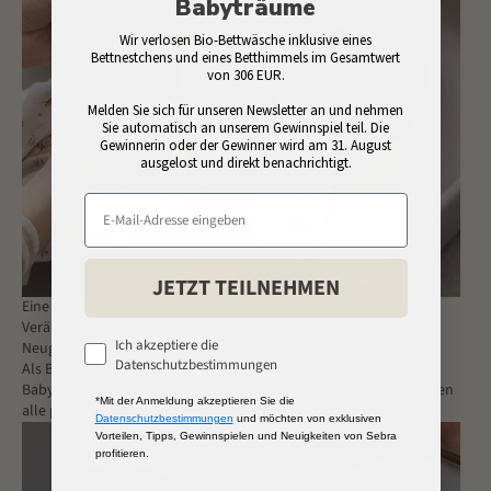
Babyträume
Wir verlosen Bio-Bettwäsche inklusive eines
Bettnestchens und eines Betthimmels im Gesamtwert
von 306 EUR.
Melden Sie sich für unseren Newsletter an und nehmen
Sie automatisch an unserem Gewinnspiel teil. Die
Gewinnerin oder der Gewinner wird am 31. August
ausgelost und direkt benachrichtigt.
JETZT TEILNEHMEN
Eine gute Mischung aus vertrauten Elementen und kleinen
Veränderungen im Spielumfeld schafft zugleich Sicherheit und
Ich akzeptiere die
Neugier.
Datenschutzbestimmungen
Als Beispiel: Legen Sie Ihr Baby an verschiedenen Orten z. B. im
Babynest/ Lift oder tauschen Sie das Spielzeug am Aktivitätsbogen
*Mit der Anmeldung akzeptieren Sie die
alle paar Tage aus.
Datenschutzbestimmungen
und möchten von exklusiven
Vorteilen, Tipps, Gewinnspielen und Neuigkeiten von Sebra
profitieren.