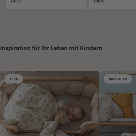
Angebot
Angebot
€49,00
€98,00
Inspiration für Ihr Leben mit Kindern
TIPPS
INSPIRATION