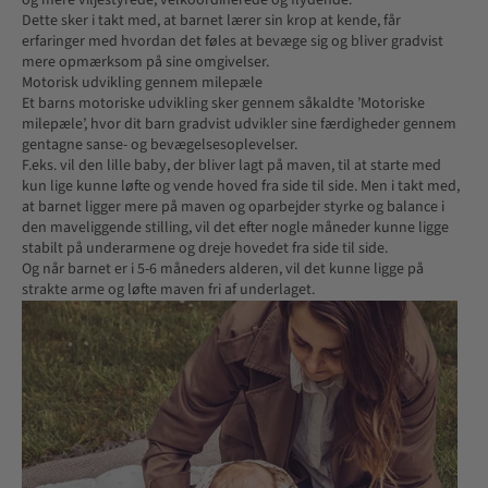
Dette sker i takt med, at barnet lærer sin krop at kende, får
erfaringer med hvordan det føles at bevæge sig og bliver gradvist
mere opmærksom på sine omgivelser.
Motorisk udvikling gennem milepæle
Et barns motoriske udvikling sker gennem såkaldte ’Motoriske
milepæle’, hvor dit barn gradvist udvikler sine færdigheder gennem
gentagne sanse- og bevægelsesoplevelser.
F.eks. vil den lille baby, der bliver lagt på maven, til at starte med
kun lige kunne løfte og vende hoved fra side til side. Men i takt med,
at barnet ligger mere på maven og oparbejder styrke og balance i
den maveliggende stilling, vil det efter nogle måneder kunne ligge
stabilt på underarmene og dreje hovedet fra side til side.
Og når barnet er i 5-6 måneders alderen, vil det kunne ligge på
strakte arme og løfte maven fri af underlaget.