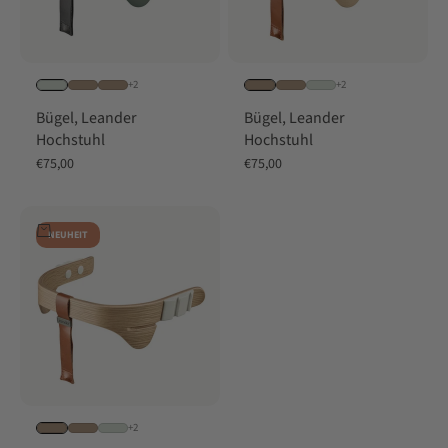
+2
+2
Bügel, Leander
Bügel, Leander
Hochstuhl
Hochstuhl
Angebot
Angebot
€75,00
€75,00
In den Warenkorb
NEUHEIT
+2