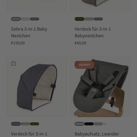
Sebra 3-in-1 Baby
Verdeck für 3-in-1
Nestchen
Babynestchen
Angebot
Angebot
€159,00
€49,00
In den Warenkorb
In den Warenkorb
NEUHEIT
+1
Verdeck für 3-in-1
Babyaufsatz, Leander