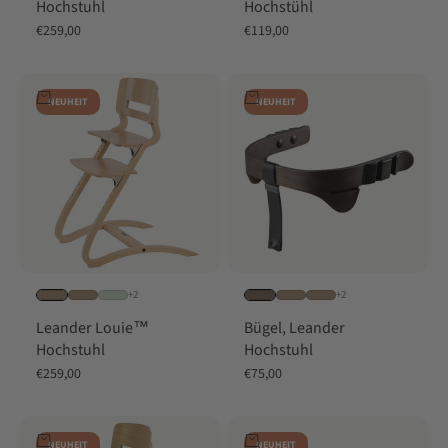
Hochstuhl
Hochstühl
Angebot
Angebot
€259,00
€119,00
In den Warenkorb
In den Warenkorb
NEUHEIT
NEUHEIT
+2
+2
Leander Louie™
Bügel, Leander
Hochstuhl
Hochstuhl
Angebot
Angebot
€259,00
€75,00
In den Warenkorb
In den Warenkorb
NEUHEIT
NEUHEIT