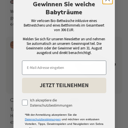
Gewinnen Sie weiche
Kissen, zweiteilig,
Wickelunterlage On-the-
Leander Louie™
Babyträume
go
Hochstuhl
Wir verlosen Bio-Bettwäsche inklusive eines
Angebot
Angebot
€49,00
€59,00
Bettnestchens und eines Betthimmels im Gesamtwert
von 306 EUR.
Melden Sie sich für unseren Newsletter an und nehmen
In den Warenkorb
In den Warenkorb
Sie automatisch an unserem Gewinnspiel teil. Die
NEUHEIT
NEUHEIT
Gewinnerin oder der Gewinner wird am 31. August
ausgelost und direkt benachrichtigt.
JETZT TEILNEHMEN
Ich akzeptiere die
Datenschutzbestimmungen
Tablett, Leander
Tablett, Leander
Hochstuhle
Hochstuhle
*Mit der Anmeldung akzeptieren Sie die
Datenschutzbestimmungen
und möchten von exklusiven
Angebot
Angebot
€59,00
€59,00
Vorteilen, Tipps, Gewinnspielen und Neuigkeiten von Sebra