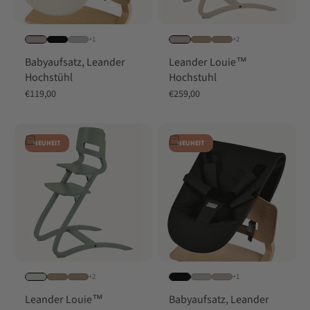
+1
+2
Babyaufsatz, Leander
Leander Louie™
Hochstühl
Hochstuhl
Angebot
Angebot
€119,00
€259,00
In den Warenkorb
In den Warenkorb
NEUHEIT
NEUHEIT
+2
+1
Leander Louie™
Babyaufsatz, Leander