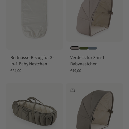
Bettnässe-Bezug fur 3-
Verdeck für 3-in-1
in-1 Baby Nestchen
Babynestchen
Angebot
Angebot
€24,00
€49,00
In den Warenkorb