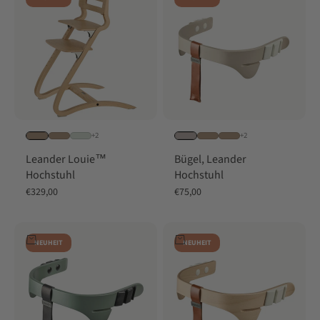
+2
+2
Leander Louie™
Bügel, Leander
Hochstuhl
Hochstuhl
Angebot
Angebot
€329,00
€75,00
In den Warenkorb
In den Warenkorb
NEUHEIT
NEUHEIT