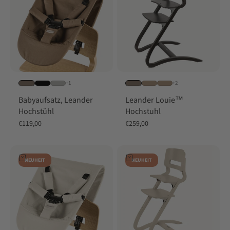
+1
+2
Babyaufsatz, Leander
Leander Louie™
Hochstühl
Hochstuhl
Angebot
Angebot
€119,00
€259,00
In den Warenkorb
In den Warenkorb
NEUHEIT
NEUHEIT