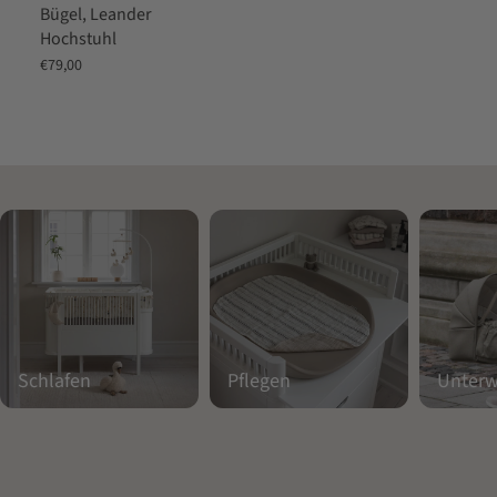
Bügel, Leander
Hochstuhl
Angebot
€79,00
Schlafen
Pflegen
Unter