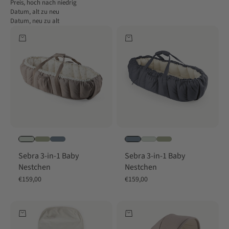
Preis, hoch nach niedrig
Datum, alt zu neu
Datum, neu zu alt
In den Warenkorb
In den Warenkorb
Sebra 3-in-1 Baby
Sebra 3-in-1 Baby
Nestchen
Nestchen
Angebot
Angebot
€159,00
€159,00
In den Warenkorb
In den Warenkorb