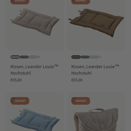
NEUHEIT
NEUHEIT
+1
+1
Kissen, Leander Louie™
Kissen, Leander Louie™
Hochstuhl
Hochstuhl
Angebot
Angebot
€55,00
€55,00
In den Warenkorb
In den Warenkorb
NEUHEIT
NEUHEIT