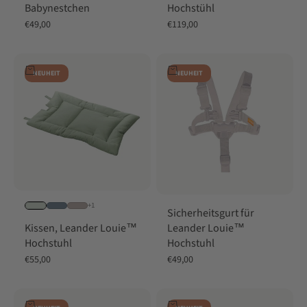
Babynestchen
Hochstühl
Angebot
Angebot
€49,00
€119,00
In den Warenkorb
In den Warenkorb
NEUHEIT
NEUHEIT
+1
Sicherheitsgurt für
Leander Louie™
Kissen, Leander Louie™
Hochstuhl
Hochstuhl
Angebot
Angebot
€49,00
€55,00
In den Warenkorb
In den Warenkorb