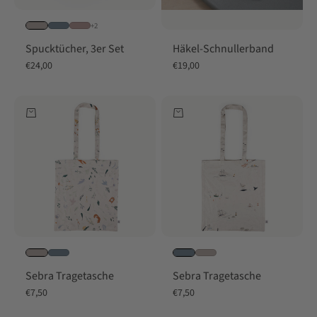
+2
Häkel-Schnullerband
Spucktücher, 3er Set
Angebot
Angebot
€19,00
€24,00
In den Warenkorb
In den Warenkorb
Sebra Tragetasche
Sebra Tragetasche
Angebot
Angebot
€7,50
€7,50