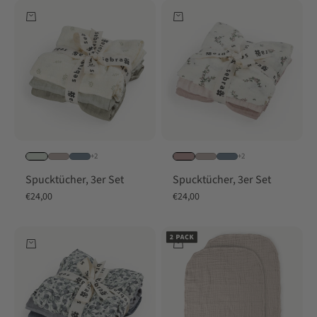
In den Warenkorb
In den Warenkorb
+2
+2
Spucktücher, 3er Set
Spucktücher, 3er Set
Angebot
Angebot
€24,00
€24,00
In den Warenkorb
In den Warenkorb