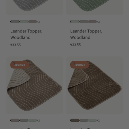
+2
+2
Leander Topper,
Leander Topper,
Woodland
Woodland
Angebot
Angebot
€22,00
€22,00
In den Warenkorb
In den Warenkorb
NEUHEIT
NEUHEIT
+2
+2