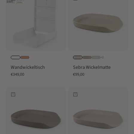
+2
Wandwickeltisch
Sebra Wickelmatte
Angebot
Angebot
€349,00
€99,00
In den Warenkorb
In den Warenkorb