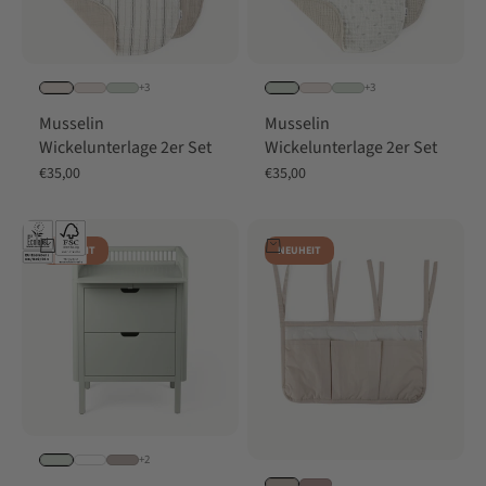
+3
+3
Musselin
Musselin
Wickelunterlage 2er Set
Wickelunterlage 2er Set
Angebot
Angebot
€35,00
€35,00
In den Warenkorb
In den Warenkorb
NEUHEIT
NEUHEIT
+2