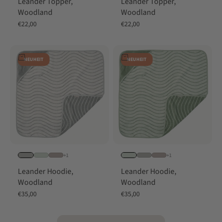
Leander Topper,
Leander Topper,
Woodland
Woodland
Angebot
Angebot
€22,00
€22,00
In den Warenkorb
In den Warenkorb
NEUHEIT
NEUHEIT
+1
+1
Leander Hoodie,
Leander Hoodie,
Woodland
Woodland
Angebot
Angebot
€35,00
€35,00