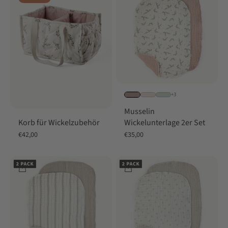
+3
Musselin
Korb für Wickelzubehör
Wickelunterlage 2er Set
Angebot
Angebot
€42,00
€35,00
In den Warenkorb
In den Warenkorb