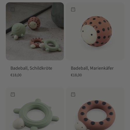
In den Warenkorb
In den Warenkorb
Badeball, Schildkröte
Badeball, Marienkäfer
Angebot
Angebot
€18,00
€18,00
In den Warenkorb
In den Warenkorb