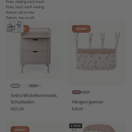
Preis, niedrig nach hoch
Preis, hoch nach niedrig
Datum, alt zu neu
Datum, neu zu alt
In den Warenkorb
In den Warenkorb
NEUHEIT
NEUHEIT
+2
Sebra Wickelkommode,
Hängeorganizer
Schubladen
Angebot
Angebot
€28,00
€921,00
In den Warenkorb
In den Warenkorb
NEUHEIT