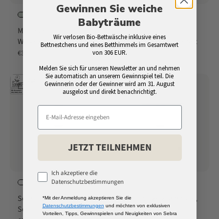
Gewinnen Sie weiche
+3
+3
Babyträume
Musselin
Musselin
Wir verlosen Bio-Bettwäsche inklusive eines
Wickelunterlage 2er Set
Wickelunterlage 2er Set
Bettnestchens und eines Betthimmels im Gesamtwert
Angebot
Angebot
von 306 EUR.
€35,00
€35,00
Melden Sie sich für unseren Newsletter an und nehmen
Sie automatisch an unserem Gewinnspiel teil. Die
Gewinnerin oder der Gewinner wird am 31. August
In den Warenkorb
In den Warenkorb
ausgelost und direkt benachrichtigt.
JETZT TEILNEHMEN
Ich akzeptiere die
Datenschutzbestimmungen
+2
+2
Sebra Wickelkommode,
Sebra Wickelkommode,
*Mit der Anmeldung akzeptieren Sie die
Datenschutzbestimmungen
und möchten von exklusiven
Schubladen
Schubladen
Vorteilen, Tipps, Gewinnspielen und Neuigkeiten von Sebra