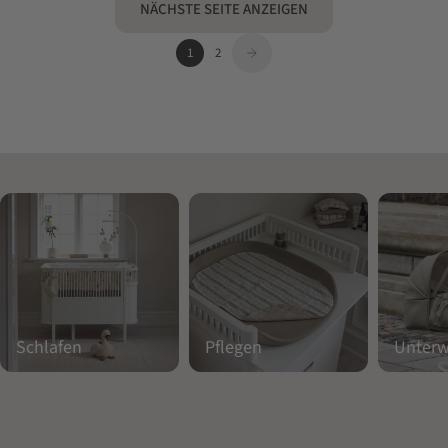
NÄCHSTE SEITE ANZEIGEN
1
2
Schlafen
Pflegen
Unter