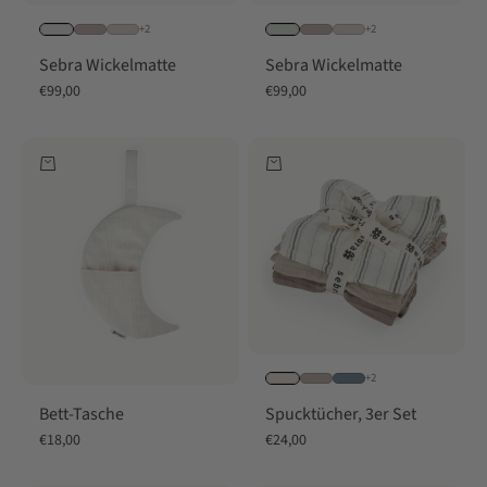
+2
+2
Sebra Wickelmatte
Sebra Wickelmatte
Angebot
Angebot
€99,00
€99,00
In den Warenkorb
In den Warenkorb
+2
Bett-Tasche
Spucktücher, 3er Set
Angebot
Angebot
€18,00
€24,00