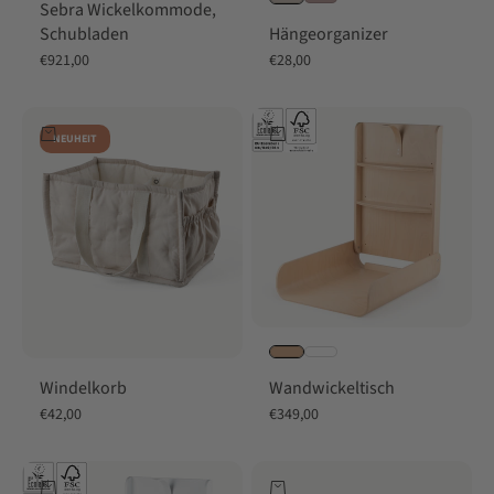
Sebra Wickelkommode,
Hängeorganizer
Schubladen
Angebot
Angebot
€28,00
€921,00
In den Warenkorb
In den Warenkorb
NEUHEIT
Windelkorb
Wandwickeltisch
Angebot
Angebot
€42,00
€349,00
In den Warenkorb
In den Warenkorb