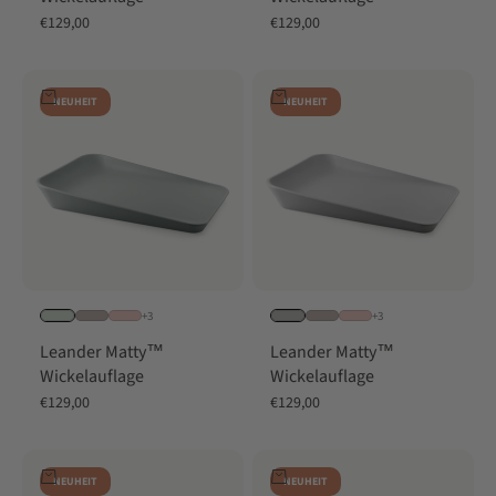
Angebot
Angebot
€129,00
€129,00
In den Warenkorb
In den Warenkorb
NEUHEIT
NEUHEIT
+3
+3
Leander Matty™
Leander Matty™
Wickelauflage
Wickelauflage
Angebot
Angebot
€129,00
€129,00
In den Warenkorb
In den Warenkorb
NEUHEIT
NEUHEIT