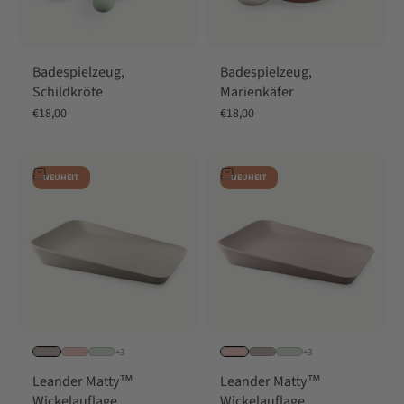
Badespielzeug,
Badespielzeug,
Schildkröte
Marienkäfer
Angebot
Angebot
€18,00
€18,00
In den Warenkorb
In den Warenkorb
NEUHEIT
NEUHEIT
+3
+3
Leander Matty™
Leander Matty™
Wickelauflage
Wickelauflage