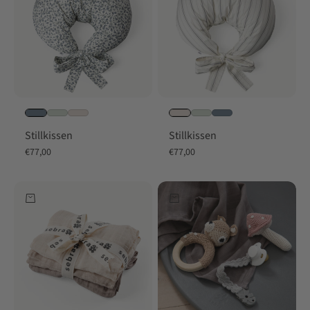
Stillkissen
Stillkissen
Angebot
Angebot
€77,00
€77,00
In den Warenkorb
In den Warenkorb