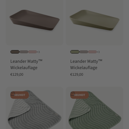
+3
+3
Leander Matty™
Leander Matty™
Wickelauflage
Wickelauflage
Angebot
Angebot
€129,00
€129,00
In den Warenkorb
In den Warenkorb
NEUHEIT
NEUHEIT