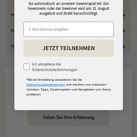
Sie automatisch an unserem Gewinnspiel teil. Die
Gewinnerin oder der Gewinner wird am 31. August
ausgelost und direkt benachrichtigt.
Produktbeschreibung
Kontaktinformationen
Ersatzteile
JETZT TEILNEHMEN
Ich akzeptiere die
Datenschutzbestimmungen
Produktbewertungen von anderen Eltern
*Mit der Anmeldung akzeptieren Sie die
Datenschutzbestimmungen
und möchten von exklusiven
Vorteilen, Tipps, Gewinnspielen und Neuigkeiten von Sebra
5.00 von 5
profitieren.
Basierend auf 1 Bewertung
Teilen Sie Ihre Erfahrung