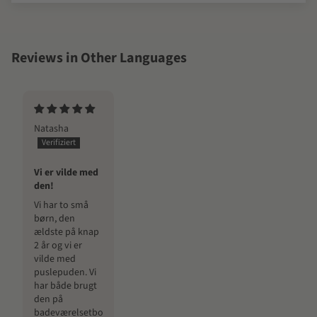
Reviews in Other Languages
Natasha
Vi er vilde med
den!
Vi har to små
børn, den
ældste på knap
2 år og vi er
vilde med
puslepuden. Vi
har både brugt
den på
badeværelsetbordet,