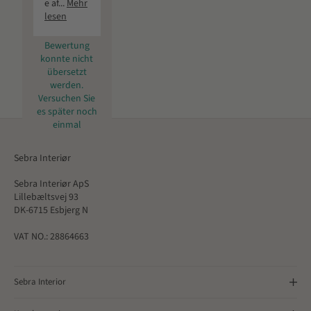
e af...
Mehr
lesen
Bewertung
konnte nicht
übersetzt
werden.
Versuchen Sie
es später noch
einmal
Sebra Interiør
Sebra Interiør ApS
Lillebæltsvej 93
DK-6715 Esbjerg N
VAT NO.: 28864663
Sebra Interior