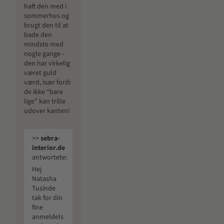
haft den med i
sommerhus og
brugt den til at
bade den
mindste med
nogle gange -
den har virkelig
været guld
værd, især fordi
de ikke “bare
lige” kan trille
udover kanten!
>>
sebra-
interior.de
antwortete:
Hej
Natasha
Tusinde
tak for din
fine
anmeldels