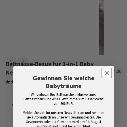
Bettnässe-Bezug fur 3-in-1 Baby
Nestchen
Angebot
€24,00
Gewinnen Sie weiche
Customers rate us 4.5/5 based on 197 reviews.
Babyträume
Must-have für das Sebra 3-in-1 Baby Nestchen
Wir verlosen Bio-Bettwäsche inklusive eines
Bettnestchens und eines Betthimmels im Gesamtwert
Schützt die Matratze zuverlässig bei kleinen Unfällen
von 306 EUR.
Leicht bei 60°C waschbar
Melden Sie sich für unseren Newsletter an und nehmen
Sie automatisch an unserem Gewinnspiel teil. Die
Gewinnerin oder der Gewinner wird am 31. August
ausgelost und direkt benachrichtigt.