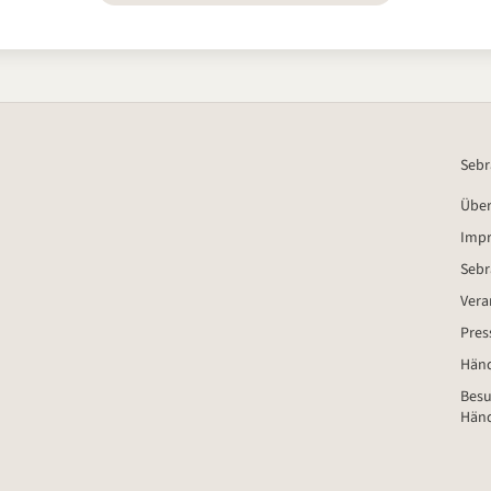
Sebr
Über
Imp
Sebr
Vera
Pres
Händ
Besu
Händ