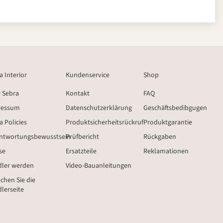
a Interior
Kundenservice
Shop
 Sebra
Kontakt
FAQ
ressum
Datenschutzerklärung
Geschäftsbedibgugen
a Policies
Produktsicherheitsrückruf
Produktgarantie
ntwortungsbewusstsein
Prüfbericht
Rückgaben
se
Ersatzteile
Reklamationen
ler werden
Video-Bauanleitungen
chen Sie die
lerseite