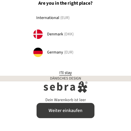
Are you in the right place?
International
(EUR)
Denmark
(DKK)
Germany
(EUR)
I'll stay
DÄNISCHES DESIGN
sebra-interior.de
Dein Warenkorb ist leer
Weiter einkaufen