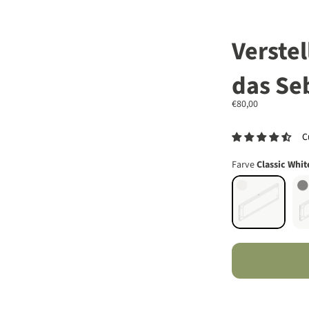
Verstel
das Seb
Angebot
€80,00
C
Farve
Classic Whit