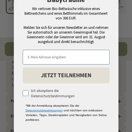
Wir verlosen Bio-Bettwäsche inklusive eines
Bettnestchens und eines Betthimmels im Gesamtwert
von 306 EUR.
Melden Sie sich für unseren Newsletter an und nehmen
Sie automatisch an unserem Gewinnspiel teil. Die
Gewinnerin oder der Gewinner wird am 31. August
ausgelost und direkt benachrichtigt.
Spezifikationen
In den Warenkorb
SKU
200230185
Design
Entworfen in Dänemark
JETZT TEILNEHMEN
Herkunftsland
Lettland
Ich akzeptiere die
Datenschutzbestimmungen
Produktbeschreibung
*Mit der Anmeldung akzeptieren Sie die
Datenschutzbestimmungen
und möchten von exklusiven
Kontaktinformationen
Vorteilen, Tipps, Gewinnspielen und Neuigkeiten von Sebra
profitieren.
Ersatzteile