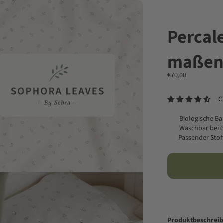
Percal
maßen
Angebot
€70,00
C
Biologische B
Waschbar bei 6
Passender Stoff
Produktbeschrei