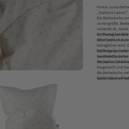
Perkal-Juniorbettw
„Sophora Leaves“.
Die Bettwäsche umf
Juniorgröße. Beide
verdeckt ist, damit
Bettbezug ein klei
Bei Perkal handelt 
Schmusetuch zum B
Oberfläche und ei
behaglicher wird. 
hellbeige Grundfa
Die Bettwäsche wird
Geschwister verwe
Juniorbettwäsche 
demselben Motiv od
Die Sebra-Juniorb
hergestellt und ka
die Bettwäsche v
rößern
Geschwister weite
Siehen Sie die Pro