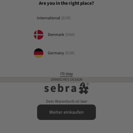
Are you in the right place?
International
(EUR)
Denmark
(DKK)
Germany
(EUR)
I'll stay
DÄNISCHES DESIGN
sebra-interior.de
Dein Warenkorb ist leer
Weiter einkaufen