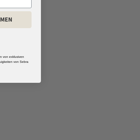
HMEN
 von exklusiven
uigkeiten von Sebra