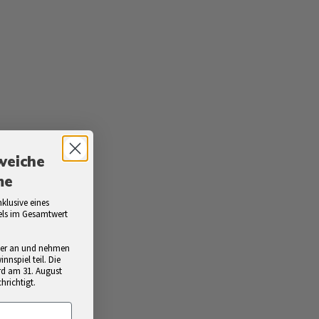
weiche
me
klusive eines
els im Gesamtwert
tter an und nehmen
nspiel teil. Die
rd am 31. August
hrichtigt.