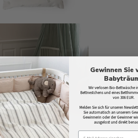
rößern
Gewinnen Sie 
Babyträu
Wir verlosen Bio-Bettwäsche in
Bettnestchens und eines Betthimm
von 306 EUR.
Melden Sie sich für unseren Newsle
Sie automatisch an unserem Gewin
Gewinnerin oder der Gewinner wi
ausgelost und direkt benac
rößern