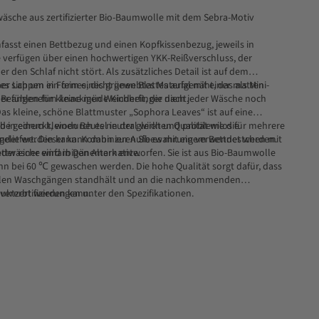
äsche aus zertifizierter Bio-Baumwolle mit dem Sebra-Motiv
asst einen Bettbezug und einen Kopfkissenbezug, jeweils in
 verfügen über einen hochwertigen YKK-Reißverschluss, der
 er den Schlaf nicht stört. Als zusätzliches Detail ist auf dem
ner Lappen in Form eines grünen Blattes aufgenäht, das als Mini-
es sich um ein feines, dicht gewebtes Material mit einer matten
efühlen für kleine müde Kinderfinger dient.
ner angenehm knackigen Weichheit, die nach jeder Wäsche noch
Das kleine, schöne Blattmuster „Sophora Leaves“ ist auf eine
rbe gedruckt, wodurch es neutral wirkt und problemlos für mehrere
 in einem kleinen Beutel in der gleichen Qualität wie die
ndet werden kann. Kombinieren Sie es mit einem Bettnestchen mit
geliefert. Dieser kann dann zur Aufbewahrung verwendet werden.
er einer einfarbigen Alternative.
ettwäsche wird in Dänemark entworfen. Sie ist aus Bio-Baumwolle
nn bei 60 ℃ gewaschen werden. Die hohe Qualität sorgt dafür, dass
ielen Waschgängen standhält und an die nachkommenden
rvererbt werden kann.
duktzertifizierungen unter den Spezifikationen.