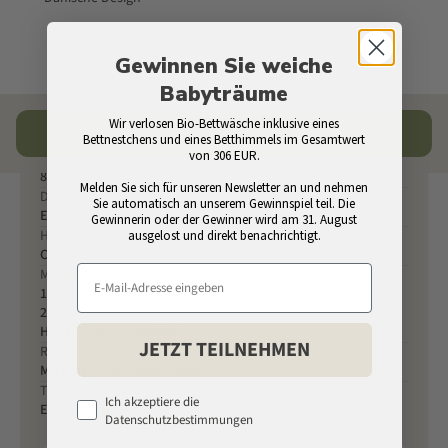
Gewinnen Sie weiche
Babyträume
Spezifikationen
Wir verlosen Bio-Bettwäsche inklusive eines
In den Warenkorb
Bettnestchens und eines Betthimmels im Gesamtwert
von 306 EUR.
SKU
800320006
Melden Sie sich für unseren Newsletter an und nehmen
Design
Sie automatisch an unserem Gewinnspiel teil. Die
Entworfen in Dänemark
Gewinnerin oder der Gewinner wird am 31. August
Herkunftsland
ausgelost und direkt benachrichtigt.
China
Material
100% Kunstdruckpapier
250 g
Halter: 100% Samakholz
JETZT TEILNEHMEN
Reinigung
Mit einem Tuch abwischen
Testung
Ich akzeptiere die
Empfohlenes Alter: 0+
Datenschutzbestimmungen