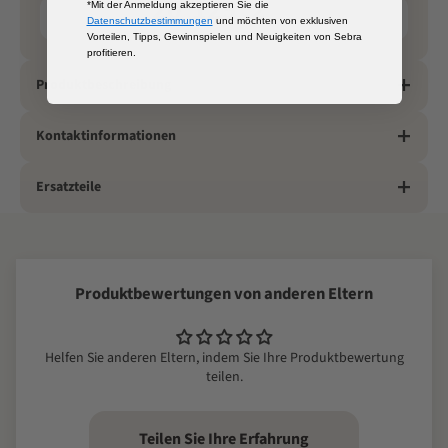
20
125
2
*Mit der Anmeldung akzeptieren Sie die
x
x
cm
Datenschutzbestimmungen
und möchten von exklusiven
BREITE
HÖHE
TIEFE
Vorteilen, Tipps, Gewinnspielen und Neuigkeiten von Sebra
profitieren.
Produktbeschreibung
Kontaktinformationen
Ersatzteile
Produktbewertungen von anderen Eltern
Helfen Sie anderen Eltern, indem Sie Ihre Produktbewertung
teilen.
Teilen Sie Ihre Erfahrung