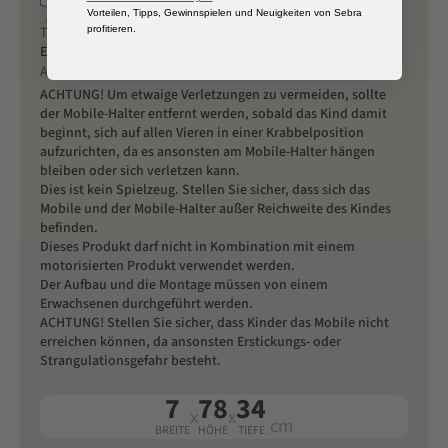
Vorteilen, Tipps, Gewinnspielen und Neuigkeiten von Sebra
profitieren.
Testung
Empfohlenes Alter: 0+
Achtung
ACHTUNG! Um etwaige Verletzungen zu vermeiden, sollte
der Mobile-Halter entfernt werden, sobald das Kind damit
beginnt, sich auf allen Vieren in einer Krabbelposition
aufzurichten, da es ansonsten am Mobile-Halter hängen
bleiben oder sich verletzen kann.
Dies ist kein Spielzeug. Stellen Sie sicher, dass sich das
Mobile und der Mobile-Halter außer Reichweite des Kindes
befinden.
Dieses Produkt darf nicht in Kombination mit einem
motorisierten Produkt verwendet werden.
Der Aufbau und die Montage müssen von einem
Erwachsenen durchgeführt werden.
ACHTUNG! Stellen Sie sicher, dass Kinder das Mobile nicht
erreichen können, da ansonsten Erstickungs- oder
Strangulationsgefahr besteht.
7
78
34
x
x
cm
BREITE
HÖHE
TIEFE