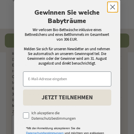
Umweltzertifiziertes Holz
Gewinnen Sie weiche
Babyträume
Wir verlosen Bio-Bettwäsche inklusive eines
Bettnestchens und eines Betthimmels im Gesamtwert
Spezifikationen
von 306 EUR.
In den Warenkorb
SKU
Melden Sie sich für unseren Newsletter an und nehmen
802130010
Sie automatisch an unserem Gewinnspiel teil. Die
Gewinnerin oder der Gewinner wird am 31. August
Design
ausgelost und direkt benachrichtigt.
Entworfen in Dänemark
Herkunftsland
China
Material
65% Sperrholz (Buchenholz)
35% Buchenholz
JETZT TEILNEHMEN
Reinigung
Mit einem feuchten Tuch abwischen
Zertifizierungen
Ich akzeptiere die
Datenschutzbestimmungen
*Mit der Anmeldung akzeptieren Sie die
Datenschutzbestimmungen
und möchten von exklusiven